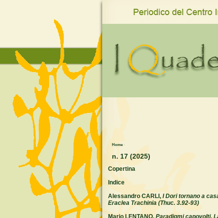
www.qro.unisi.it
Home
›
n. 17 (2025)
Copertina
Indice
Alessandro CARLI,
I Dori tornano a casa
Eraclea Trachinia (Thuc. 3.92-93)
Mario LENTANO,
Paradigmi capovolti. La